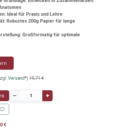
e Grundlage: Entwickelt in Zusammenarbeit
 Anatomen
n: Ideal für Praxis und Lehre
ät: Robustes 200g Papier für lange
arstellung: Großformatig für optimale
ern
zgl.
Versand
*
)
19,71
€
rb
0 €