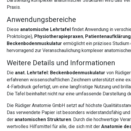
Darstellung komplexer anatomischer Strukturen wird das Ve
Praxis.
Anwendungsbereiche
Diese
anatomische Lehrtafel
findet Anwendung in verschi
Proktologie),
Physiotherapiepraxen
,
Patientenaufklärung
Beckenbodenmuskulatur
ermöglicht ein präzises Studium 
hervorragend zur Veranschaulichung komplexer anatomische
Weitere Details und Informationen
Die
anat. Lehrtafel: Beckenbodenmuskulatur
von Rüdiger
erfahrenen wissenschaftlichen Zeichnern unterstützt eine ex
4-Farbdruck gefertigt, um eine langfristige Nutzung und bril
Die Tafel beinhaltet nicht nur eine umfassende Darstellung 
Die Rüdiger Anatomie GmbH setzt auf höchste Qualitätsstanda
Das verwendete Papier ist besonders widerstandsfähig und un
der
anatomischen Strukturen
. Durch die hochwertige Vera
wertvolles Hilfsmittel für alle, die sich mit der
Anatomie de