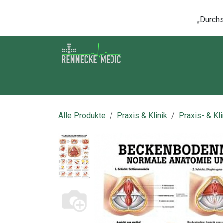
Zum Inhalt springen
„Durchsc
Shop
Kontakt
Kurse
Über u
Alle Produkte
Praxis & Klinik
Praxis- & Kl