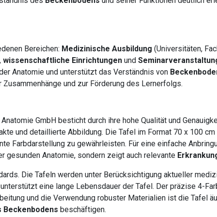
rständnis des
Beckenbodens
und seiner Funktionen deutlich erle
edenen Bereichen:
Medizinische Ausbildung
(Universitäten, Fa
,
wissenschaftliche Einrichtungen
und
Seminarveranstaltun
der Anatomie und unterstützt das Verständnis von
Beckenbode
r Zusammenhänge und zur Förderung des Lernerfolgs.
 Anatomie GmbH besticht durch ihre hohe Qualität und Genauig
akte und detaillierte Abbildung. Die Tafel im Format 70 x 100 c
lante Farbdarstellung zu gewährleisten. Für eine einfache Anbring
der gesunden Anatomie, sondern zeigt auch relevante
Erkrankun
rds. Die Tafeln werden unter Berücksichtigung aktueller medizin
terstützt eine lange Lebensdauer der Tafel. Der präzise 4-Farbdr
rbeitung und die Verwendung robuster Materialien ist die Tafel ä
s Beckenbodens
beschäftigen.