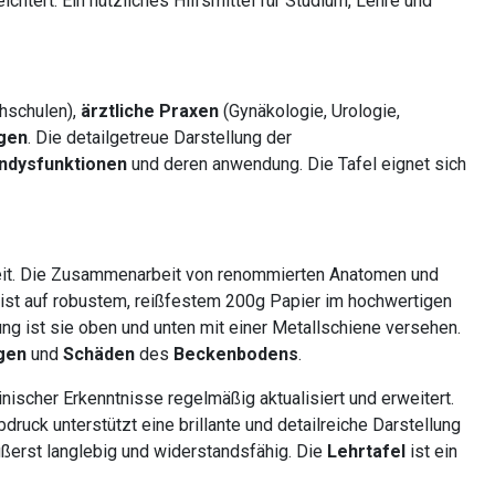
ichtert. Ein nützliches Hilfsmittel für Studium, Lehre und
chschulen),
ärztliche Praxen
(Gynäkologie, Urologie,
gen
. Die detailgetreue Darstellung der
ndysfunktionen
und deren anwendung. Die Tafel eignet sich
keit. Die Zusammenarbeit von renommierten Anatomen und
m ist auf robustem, reißfestem 200g Papier im hochwertigen
ung ist sie oben und unten mit einer Metallschiene versehen.
gen
und
Schäden
des
Beckenbodens
.
ischer Erkenntnisse regelmäßig aktualisiert und erweitert.
uck unterstützt eine brillante und detailreiche Darstellung
ußerst langlebig und widerstandsfähig. Die
Lehrtafel
ist ein