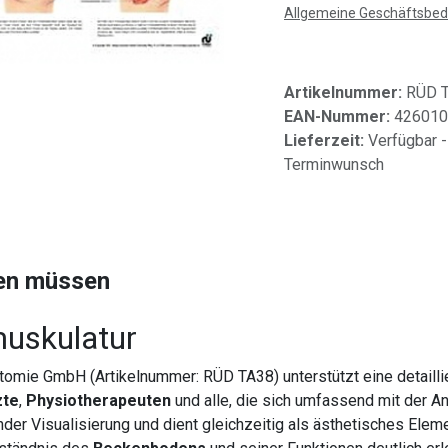
Allgemeine Geschäftsbe
Artikelnummer:
RÜD 
EAN-Nummer:
426010
Lieferzeit:
Verfügbar -
Terminwunsch
sen müssen
muskulatur
omie GmbH (Artikelnummer: RÜD TA38) unterstützt eine detaillie
zte
,
Physiotherapeuten
und alle, die sich umfassend mit der
der Visualisierung und dient gleichzeitig als ästhetisches Elem