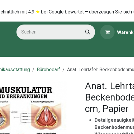
hnittlich mi​t
4,9
★
bei Google bewertet – überzeugen Sie sich 
Warenk
ns
Kategorien
inikausstattung
Bürobedarf
Anat. Lehrtafel: Beckenbodenmu
Anat. Lehrta
Beckenbode
cm, Papier
Detailgenauigkeit
Beckenbodenmus