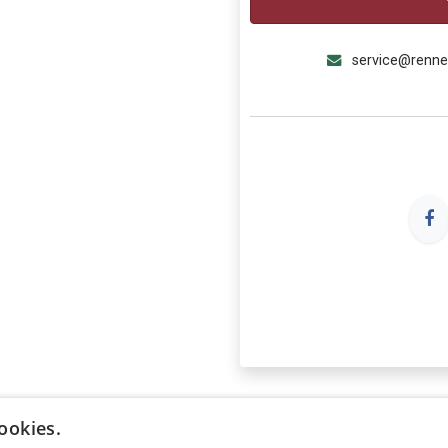
service@renn
ookies.