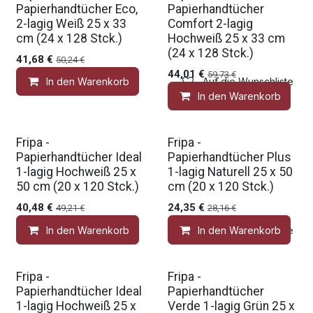
Papierhandtücher Eco,
Papierhandtücher
2-lagig Weiß 25 x 33
Comfort 2-lagig
cm (24 x 128 Stck.)
Hochweiß 25 x 33 cm
(24 x 128 Stck.)
41,68
€
50,24
€
44,01
€
59,73
€
In den Warenkorb
Auf die Wunschliste
In den Warenkorb
Fripa -
Fripa -
Papierhandtücher Ideal
Papierhandtücher Plus
1-lagig Hochweiß 25 x
1-lagig Naturell 25 x 50
50 cm (20 x 120 Stck.)
cm (20 x 120 Stck.)
40,48
€
24,35
€
49,21
€
28,16
€
In den Warenkorb
In den Warenkorb
Auf die Wunschliste
Fripa -
Fripa -
Papierhandtücher Ideal
Papierhandtücher
1-lagig Hochweiß 25 x
Verde 1-lagig Grün 25 x