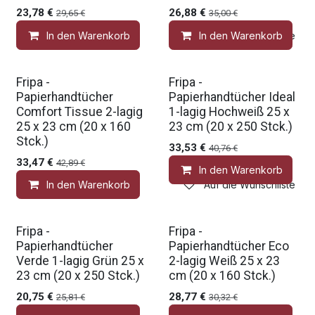
23,78
€
26,88
€
29,65
€
35,00
€
In den Warenkorb
In den Warenkorb
Auf die Wunschliste
Fripa -
Fripa -
Papierhandtücher
Papierhandtücher Ideal
Comfort Tissue 2-lagig
1-lagig Hochweiß 25 x
25 x 23 cm (20 x 160
23 cm (20 x 250 Stck.)
Stck.)
33,53
€
40,76
€
33,47
€
42,89
€
In den Warenkorb
In den Warenkorb
Auf die Wunschliste
Fripa -
Fripa -
Papierhandtücher
Papierhandtücher Eco
Verde 1-lagig Grün 25 x
2-lagig Weiß 25 x 23
23 cm (20 x 250 Stck.)
cm (20 x 160 Stck.)
20,75
€
28,77
€
25,81
€
30,32
€