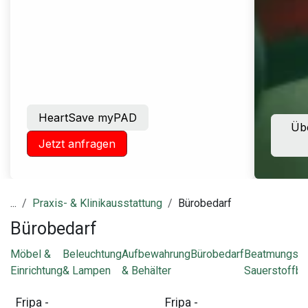
HeartSave myPAD
Übe
Jetzt anfragen
...
Praxis- & Klinikausstattung
Bürobedarf
Bürobedarf
Möbel &
Beleuchtung
Aufbewahrung
Bürobedarf
Beatmungs- 
Einrichtung
& Lampen
& Behälter
Sauerstoffbe
Fripa -
Fripa -