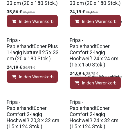
33 cm (20 x 180 Stck.)
33 cm (20 x 180 Stck.)
35,86
€
24,19
€
39,52
€
28,09
€
In den Warenkorb
In den Warenkorb
Auf die Wunschliste
Fripa -
Fripa -
Papierhandtücher Plus
Papierhandtücher
1-lagig Naturell 25 x 33
Comfort 2-lagig
cm (20 x 180 Stck.)
Hochweiß 24 x 24 cm
(15 x 150 Stck.)
24,19
€
26,91
€
24,09
€
28,75
€
In den Warenkorb
Auf die Wunschliste
In den Warenkorb
Fripa -
Fripa -
Papierhandtücher
Papierhandtücher
Comfort 2-lagig
Comfort 2-lagig
Hochweiß 20,3 x 32 cm
Hochweiß 24 x 32 cm
(15 x 124 Stck.)
(15 x 124 Stck.)