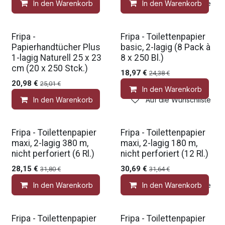
In den Warenkorb
In den Warenkorb
Auf die Wunschliste
Fripa -
Fripa - Toilettenpapier
Papierhandtücher Plus
basic, 2-lagig (8 Pack à
1-lagig Naturell 25 x 23
8 x 250 Bl.)
cm (20 x 250 Stck.)
18,97
€
24,38
€
20,98
€
25,01
€
In den Warenkorb
In den Warenkorb
Auf die Wunschliste
Fripa - Toilettenpapier
Fripa - Toilettenpapier
maxi, 2-lagig 380 m,
maxi, 2-lagig 180 m,
nicht perforiert (6 Rl.)
nicht perforiert (12 Rl.)
28,15
€
30,69
€
31,80
€
31,64
€
In den Warenkorb
In den Warenkorb
Auf die Wunschliste
Fripa - Toilettenpapier
Fripa - Toilettenpapier