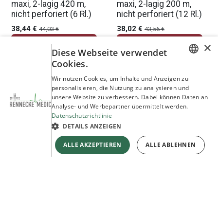
maxi, 2-lagig 420 m,
maxi, 2-lagig 200 m,
nicht perforiert (6 Rl.)
nicht perforiert (12 Rl.)
38,44
€
38,02
€
44,03
€
43,56
€
×
In den Warenkorb
In den Warenkorb
Auf die Wunschliste
Diese Webseite verwendet
Cookies.
GERMAN
Wir nutzen Cookies, um Inhalte und Anzeigen zu
1
2
3
4
…
7
personalisieren, die Nutzung zu analysieren und
ENGLISH
unsere Website zu verbessern. Dabei können Daten an
Analyse- und Werbepartner übermittelt werden.
Sortieren nach
Datenschutzrichtlinie
DETAILS ANZEIGEN
ALLE AKZEPTIEREN
ALLE ABLEHNEN
Partner und Referenzen
Entdecken Sie unsere Marken und Partner
Mehr erfahren