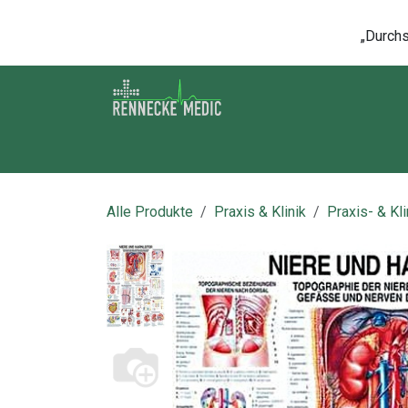
Zum Inhalt springen
„Durchsc
Shop
Kontakt
Kurse
Über u
Alle Produkte
Praxis & Klinik
Praxis- & Kl