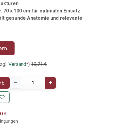
rukturen
 70 x 100 cm für optimalen Einsatz
lt gesunde Anatomie und relevante
ern
zgl.
Versand
*
)
19,71
€
rb
0 €
dingungen