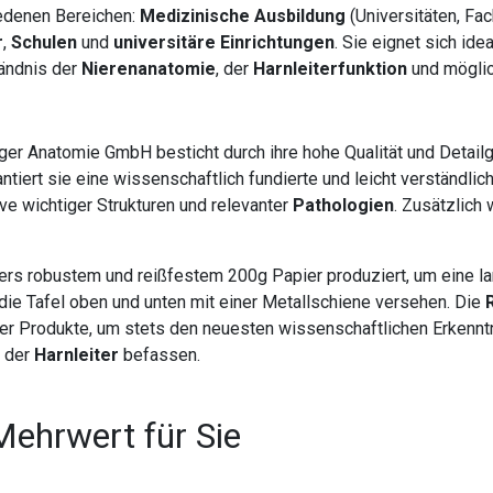
edenen Bereichen:
Medizinische Ausbildung
(Universitäten, Fa
r
,
Schulen
und
universitäre Einrichtungen
. Sie eignet sich id
tändnis der
Nierenanatomie
, der
Harnleiterfunktion
und mögli
ger Anatomie GmbH besticht durch ihre hohe Qualität und Detail
iert sie eine wissenschaftlich fundierte und leicht verständlic
ive wichtiger Strukturen und relevanter
Pathologien
. Zusätzlich
rs robustem und reißfestem 200g Papier produziert, um eine la
 die Tafel oben und unten mit einer Metallschiene versehen. Die
hrer Produkte, um stets den neuesten wissenschaftlichen Erkenntn
 der
Harnleiter
befassen.
Mehrwert für Sie