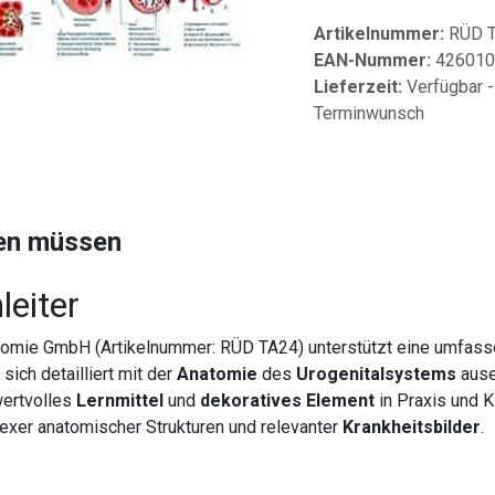
Artikelnummer:
RÜD 
EAN-Nummer:
426010
Lieferzeit:
Verfügbar -
Terminwunsch
sen müssen
leiter
omie GmbH (Artikelnummer: RÜD TA24) unterstützt eine umfassend
 sich detailliert mit der
Anatomie
des
Urogenitalsystems
ause
wertvolles
Lernmittel
und
dekoratives Element
in Praxis und K
exer anatomischer Strukturen und relevanter
Krankheitsbilder
.