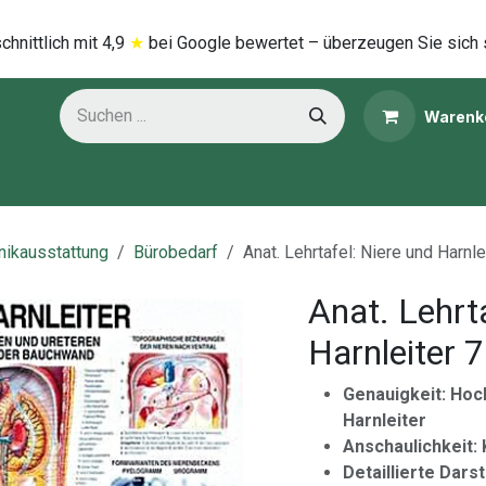
hnittlich mi​t
4,9
★
bei Google bewertet – überzeugen Sie sich 
Warenk
ns
Kategorien
inikausstattung
Bürobedarf
Anat. Lehrtafel: Niere und Harnl
Anat. Lehrt
Harnleiter 
Genauigkeit: Hoc
Harnleiter
Anschaulichkeit:
Detaillierte Darst