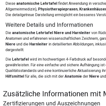
Diese
anatomische Lehrtafel
findet Anwendung in verschi
Allgemeinmedizin),
Physiotherapiepraxen
,
Krankenhäuse
Die detailgetreue Darstellung ermöglicht ein besseres Vers
Weitere Details und Informationen
Die
anatomische Lehrtafel Niere und Harnleiter
von Rüdi
Anatomen und erfahrenen wissenschaftlichen Zeichnern, garant
Niere
und die
Harnleiter
in detaillierten Abbildungen, inklus
dargestellt.
Die
Lehrtafel
wird im hochwertigen 4-Farbdruck auf besonde
gewährleisten. Für eine einfache und sichere Aufhängung ist
Qualitätsstandards und eine kontinuierliche Aktualisierung i
Hilfsmittel
für alle, die sich mit der
Anatomie
der
Niere
und
Zusätzliche Informationen mit 
Zertifizierungen und Auszeichnungen