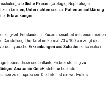
chschulen),
ärztliche Praxen
(Urologie, Nephrologie,
eal zum
Lernen
,
Unterrichten
und zur
Patientenaufklärung
.
cher
Erkrankungen
.
genauigkeit. Entstanden in Zusammenarbeit mit renommierten
he Darstellung. Die Tafel im Format 70 x 100 cm zeigt die
 werden typische
Erkrankungen
und
Schäden
anschaulich
nge Lebensdauer und brillante Farbdarstellung zu
Rüdiger Anatomie GmbH
steht für höchste
issen zu entsprechen. Die Tafel ist ein wertvolles