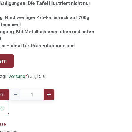
ädigungen: Die Tafel illustriert nicht nur
ig: Hochwertiger 4/5-Farbdruck auf 200g
 laminiert
ngung: Mit Metallschienen oben und unten
d
cm – ideal für Präsentationen und
ern
zgl.
Versand
*
)
31,15
€
rb
0 €
dingungen