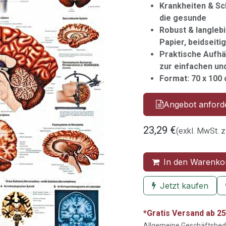
Krankheiten & Sch
die gesunde
Robust & langleb
Papier, beidseitig
Praktische Aufhä
zur einfachen un
Format: 70 x 100 
Angebot anford
23,29
€
(exkl. MwSt. z
In den Warenko
Jetzt kaufen
*Gratis Versand ab 25
Allgemeine Geschäftsbe