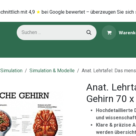
hnittlich mi​t
4,9
★
bei Google bewertet – überzeugen Sie sich 
Warenk
ns
Kategorien
 Simulation
Simulation & Modelle
Anat. Lehrtafel: Das mens
Anat. Lehrt
Gehirn 70 x
Hochdetaillierte
und wissenschaft
Klare & präzise 
werden übersicht