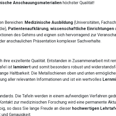
nische Anschauungsmaterialien
höchster Qualität!
en Bereichen:
Medizinische Ausbildung
(Universitäten, Fachsch
die),
Patientenaufklärung
,
wissenschaftliche Einrichtungen
ktionen des Gehirns und eignen sich hervorragend zur Veransch
 der anschaulichen Präsentation komplexer Sachverhalte.
ch ihre exzellente Qualität. Entstanden in Zusammenarbeit mit 
afel ist
laminiert
und somit besonders robust und widerstandsf
e lange Haltbarkeit. Die Metallschienen oben und unten ermöglich
lung aller relevanten Informationen und ist ein wertvolles
Lernmi
andards. Die Tafeln werden in einem aufwendigen Verfahren gedr
 Kontakt zur medizinischen Forschung wird eine permanente Aktua
ebig, so dass Sie lange Freude an dieser
hochwertigen Lehrtaf
t und Genauigkeit.