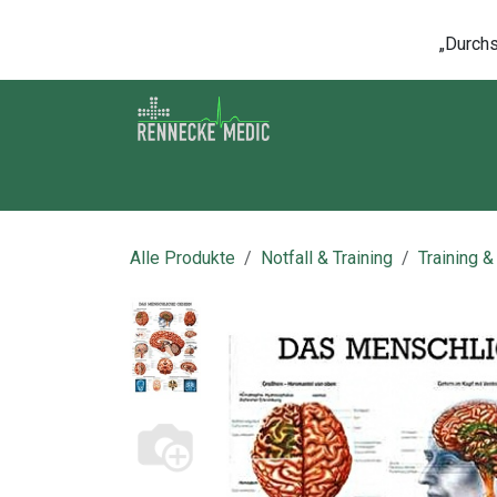
Zum Inhalt springen
„Durchsc
Shop
Kontakt
Kurse
Über u
Alle Produkte
Notfall & Training
Training &