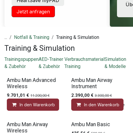
HeartSave myPAD
Übe
Jetzt anfragen
...
Notfall & Training
Training & Simulation
Training & Simulation
Trainingspuppen
AED-Trainer
Verbrauchsmaterial
Simulation
& Zubehör
& Zubehör
Training
& Modelle
Gratis Zubehör
Gratis Zubehör
Ambu Man Advanced
Ambu Man Airway
Wireless
Instrument
9.701,01
€
2.390,00
€
11.200,00
€
3.300,00
€
In den Warenkorb
In den Warenkorb
Auf die Wunschliste
Gratis Zubehör
Gratis Zubehör
Ambu Man Airway
Ambu Man Basic
Wireless