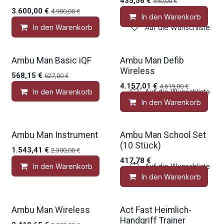
435,56
€
590,00
€
3.600,00
€
4.900,00
€
In den Warenkorb
In den Warenkorb
Auf die Wunschliste
Gratis Zubehör
Gratis Zubehör
Ambu Man Basic iQF
Ambu Man Defib
Wireless
568,15
€
627,00
€
4.157,01
€
4.619,00
€
In den Warenkorb
Auf die Wunschliste
In den Warenkorb
Gratis Zubehör
Gratis Zubehör
Ambu Man Instrument
Ambu Man School Set
(10 Stück)
1.543,41
€
2.300,00
€
417,78
€
In den Warenkorb
Auf die Wunschliste
In den Warenkorb
Gratis Zubehör
Medic Deal
Ambu Man Wireless
Act Fast Heimlich-
Handgriff Trainer