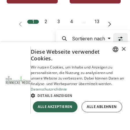
1
2
3
4
…
13
Sortieren nach
×
Diese Webseite verwendet
Cookies.
GERMAN
Wir nutzen Cookies, um Inhalte und Anzeigen zu
personalisieren, die Nutzung zu analysieren und
ENGLISH
Partner und Referenzen
unsere Website zu verbessern. Dabei können Daten an
Analyse- und Werbepartner übermittelt werden.
Entdecken Sie unsere Marken und Partner
Datenschutzrichtlinie
DETAILS ANZEIGEN
Mehr erfahren
ALLE AKZEPTIEREN
ALLE ABLEHNEN