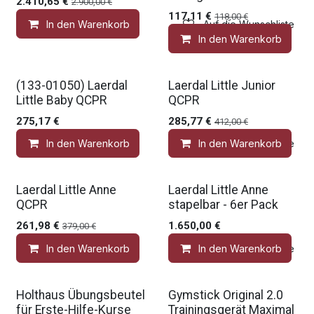
2.410,65
€
2.900,00
€
117,11
€
118,00
€
In den Warenkorb
Auf die Wunschliste
In den Warenkorb
Gratis Zubehör
Gratis Zubehör
(133-01050) Laerdal
Laerdal Little Junior
Little Baby QCPR
QCPR
275,17
€
285,77
€
412,00
€
In den Warenkorb
In den Warenkorb
Auf die Wunschliste
Gratis Zubehör
Laerdal Little Anne
Laerdal Little Anne
QCPR
stapelbar - 6er Pack
261,98
€
1.650,00
€
379,00
€
In den Warenkorb
In den Warenkorb
Auf die Wunschliste
Holthaus Übungsbeutel
Gymstick Original 2.0
für Erste-Hilfe-Kurse
Trainingsgerät Maximal