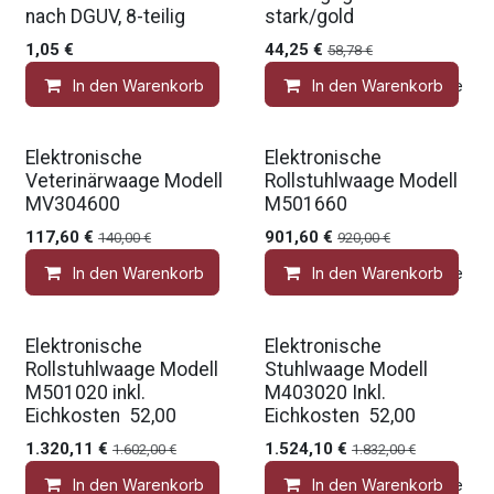
nach DGUV, 8-teilig
stark/gold
1,05
€
44,25
€
58,78
€
In den Warenkorb
In den Warenkorb
Auf die Wunschliste
Elektronische
Elektronische
Veterinärwaage Modell
Rollstuhlwaage Modell
MV304600
M501660
117,60
€
901,60
€
140,00
€
920,00
€
In den Warenkorb
In den Warenkorb
Auf die Wunschliste
Elektronische
Elektronische
Rollstuhlwaage Modell
Stuhlwaage Modell
M501020 inkl.
M403020 Inkl.
Eichkosten  52,00
Eichkosten  52,00
1.320,11
€
1.524,10
€
1.602,00
€
1.832,00
€
In den Warenkorb
In den Warenkorb
Auf die Wunschliste