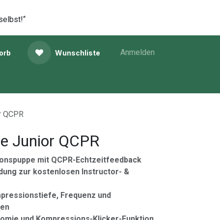
selbst!“
Anmelden
orb
Wunschliste
or QCPR
tle Junior QCPR
ionspuppe mit QCPR-Echtzeitfeedback
dung zur kostenlosen Instructor- &
pressionstiefe, Frequenz und
men
tomie und Kompressions-Klicker-Funktion