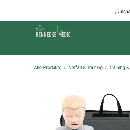
Zum Inhalt springen
„Durchsc
Shop
Kontakt
Kurse
Über u
Alle Produkte
Notfall & Training
Training &