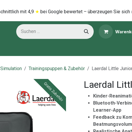
hnittlich mi​t
4,9
★
bei Google bewertet – überzeugen Sie sich 
Warenk
ns
Kategorien
 Simulation
Trainingspuppen & Zubehör
Laerdal Little Juni
Laerdal Lit
Gratis Zubehör
Kinder-Reanimat
Bluetooth-Verbin
Learner-App
Feedback zu Kom
Beatmungsvolu
Realistische Ana