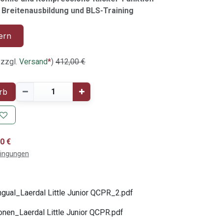
, Breitenausbildung und BLS-Training
ern
 zzgl.
Versand
*
)
412,00
€
rb
0 €
dingungen
ngual_Laerdal Little Junior QCPR_2.pdf
onen_Laerdal Little Junior QCPR.pdf