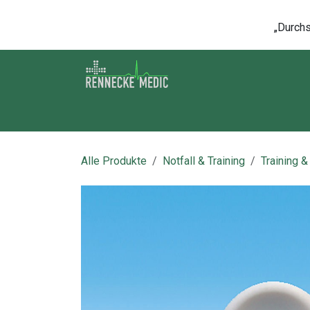
Zum Inhalt springen
„Durchsc
Shop
Kontakt
Kurse
Über u
Alle Produkte
Notfall & Training
Training &