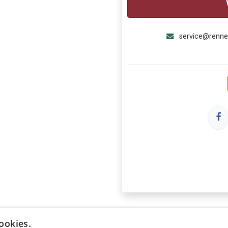
service@renn
ookies.