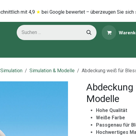
hnittlich mi​t
4,9
★
bei Google bewertet – überzeugen Sie sich 
Warenk
ns
Kategorien
 Simulation
Simulation & Modelle
Abdeckung weiß für Bles
Abdeckung w
Modelle
Hohe Qualität
Weiße Farbe
Passgenau für B
Hochwertiges Ma