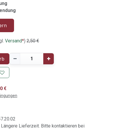
gung
wendung
ern
gl.
Versand
*
)
2,50
€
rb
0 €
dingungen
7.20.02
 Längere Lieferzeit. Bitte kontaktieren bei