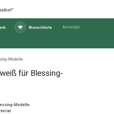
selbst!“
Anmelden
orb
Wunschliste
sing-Modelle
eiß für Blessing-
lessing-Modelle
terial