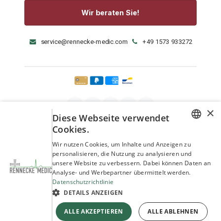
Wir beraten Sie!
service@rennecke-medic.com
+49 1573 933272
×
Diese Webseite verwendet
Cookies.
GERMAN
Wir nutzen Cookies, um Inhalte und Anzeigen zu
personalisieren, die Nutzung zu analysieren und
ENGLISH
unsere Website zu verbessern. Dabei können Daten an
Analyse- und Werbepartner übermittelt werden.
Datenschutzrichtlinie
DETAILS ANZEIGEN
Copyright © Rennecke-Medic GmbH
ALLE AKZEPTIEREN
ALLE ABLEHNEN
Unterstützt durch
- Die #1
Open-Source-E-Commerce