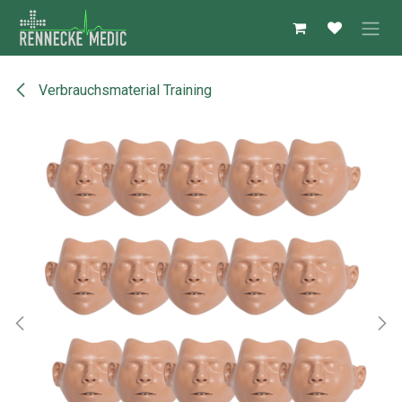
Zum Inhalt springen
Verbrauchsmaterial Training