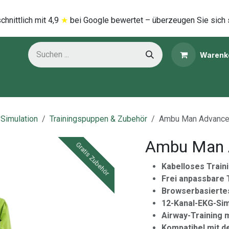
hnittlich mi​t
4,9
★
bei Google bewertet – überzeugen Sie sich 
Warenk
ns
Kategorien
 Simulation
Trainingspuppen & Zubehör
Ambu Man Advance
Ambu Man A
Gratis Zubehör
Gratis Zubehör
Kabelloses Train
Frei anpassbare 
Browserbasiert
12-Kanal-EKG-Sim
Airway-Training 
Kompatibel mit 