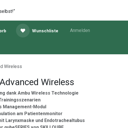
selbst!“
Anmelden
orb
Wunschliste
d Wireless
dvanced Wireless
ing dank Ambu Wireless Technologie
Trainingsszenarien
es Management-Modul
ulation am Patientenmonitor
mit Larynxmaske und Endotrachealtubus
der qubeSERIES von SKILLQUBE