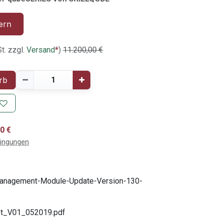
ern
t. zzgl.
Versand
*
)
11.200,00
€
rb
0 €
dingungen
nagement-Module-Update-Version-130-
et_V01_052019.pdf