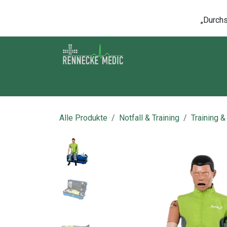
Zum Inhalt springen
„Durchsc
Shop
Kontakt
Kurse
Über u
Alle Produkte
Notfall & Training
Training &