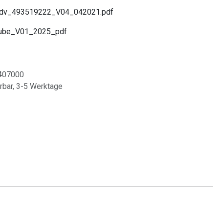
v_493519222_V04_042021.pdf
ube_V01_2025_pdf
407000
erbar, 3-5 Werktage