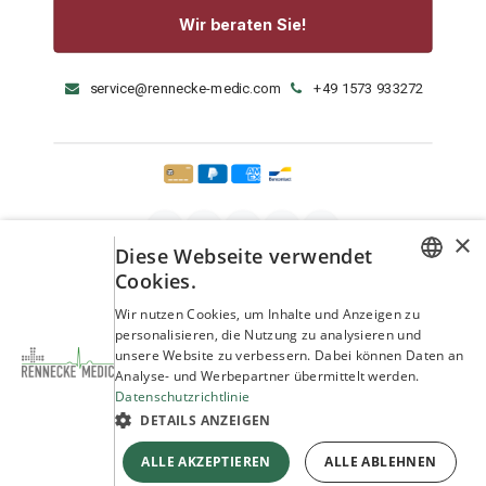
Wir beraten Sie!
service@rennecke-medic.com
+49 1573 933272
×
Diese Webseite verwendet
Cookies.
GERMAN
Wir nutzen Cookies, um Inhalte und Anzeigen zu
personalisieren, die Nutzung zu analysieren und
ENGLISH
unsere Website zu verbessern. Dabei können Daten an
Analyse- und Werbepartner übermittelt werden.
Datenschutzrichtlinie
DETAILS ANZEIGEN
Copyright © Rennecke-Medic GmbH
ALLE AKZEPTIEREN
ALLE ABLEHNEN
Unterstützt durch
- Die #1
Open-Source-E-Commerce