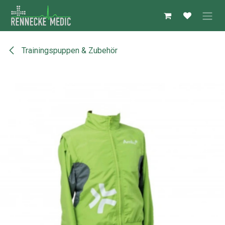
Zum Inhalt springen
Trainingspuppen & Zubehör