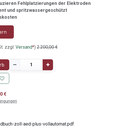
zieren Fehlplatzierungen der Elektroden
tent und spritzwassergeschützt
skosten
ern
t. zzgl.
Versand
*
)
2.200,00
€
rb
0 €
dingungen
dbuch-zoll-aed-plus-vollautomat.pdf