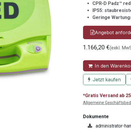
CPR-D Padz™ redu
IP55: staubresis
Geringe Wartung
Angebot anford
1.166,20
€
(exkl. MwS
In den Warenko
Jetzt kaufen
*Gratis Versand ab 25
Allgemeine Geschäftsbe
Dokumente
administrator-han