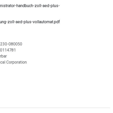
istrator-handbuch-zoll-aed-plus-
ung-zoll-aed-plus-vollautomat.pdf
2230-080050
0114781
erbar
al Corporation