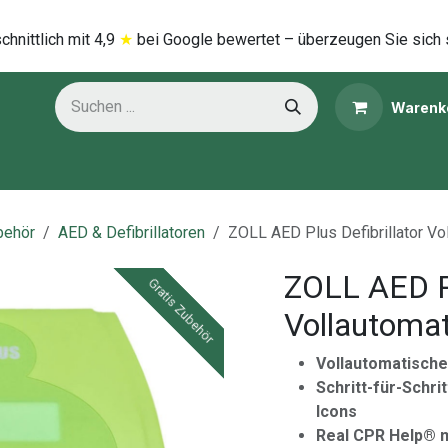
hnittlich mi​t
4,9
★
bei Google bewertet – überzeugen Sie sich 
Warenk
ns
Kategorien
behör
AED & Defibrillatoren
ZOLL AED Plus Defibrillator Vo
ZOLL AED Pl
Gratis Zubehör
Gratis Zubehör
Vollautoma
Vollautomatisch
Schritt-für-Schri
Icons
Real CPR Help® m