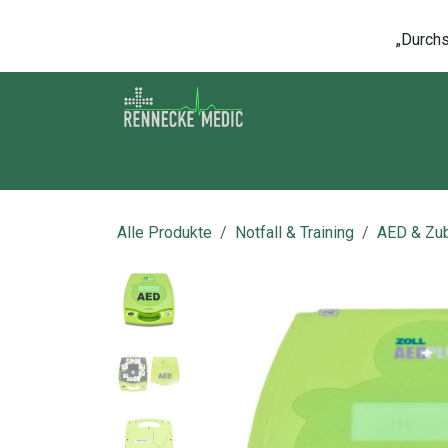
Zum Inhalt springen
„Durchsc
Shop
Kontakt
Kurse
Über u
Alle Produkte
Notfall & Training
AED & Zu