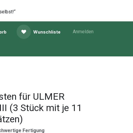
selbst!“
Anmelden
orb
Wunschliste
isten für ULMER
II (3 Stück mit je 11
ätzen)
chwertige Fertigung