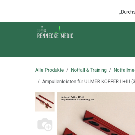
Zum Inhalt springen
„Durchsc
Shop
Kontakt
Kurse
Über u
Alle Produkte
Notfall & Training
Notfallmed
Ampullenleisten für ULMER KOFFER II+III (3