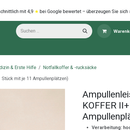
hnittlich mi​t
4,9
★
bei Google bewertet – überzeugen Sie sich 
Warenk
ns
Kategorien
izin & Erste Hilfe
Notfallkoffer & -rucksäcke
 Stück mit je 11 Ampullenplätzen)
Ampullenle
KOFFER II+I
Ampullenpl
Verarbeitung: ho