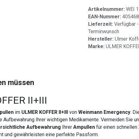
Artikelnummer:
WEI 
EAN-Nummer:
405468
Lieferzeit:
Verfügbar -
Terminwunsch
Hersteller:
Ulmer Kof
Marke:
ULMER KOFFE
sen müssen
FFER II+III
pullen
im
ULMER KOFFER II+III
von
Weinmann Emergency
. D
he Aufbewahrung Ihrer wichtigen Medikamente. Vermeiden Sie unn
ersichtliche Aufbewahrung
Ihrer
Ampullen
für einen schnellen 
 und gewährleisten eine perfekte Passform.