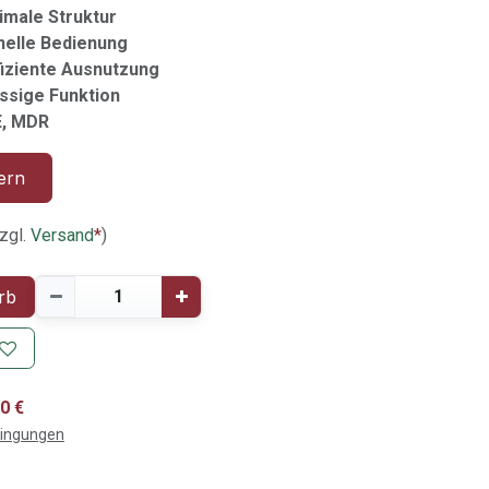
imale Struktur
nelle Bedienung
iziente Ausnutzung
ässige Funktion
E, MDR
ern
zgl.
Versand
*
)
rb
0 €
dingungen