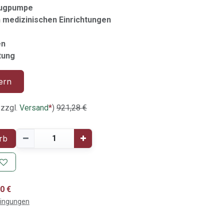
augpumpe
n medizinischen Einrichtungen
en
tung
ern
 zzgl.
Versand
*
)
921,28
€
rb
0 €
dingungen