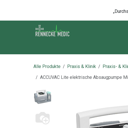
Zum Inhalt springen
„Durchsc
Shop
Kontakt
Kurse
Über u
Alle Produkte
Praxis & Klinik
Praxis- & Kl
ACCUVAC Lite elektrische Absaugpumpe Mi