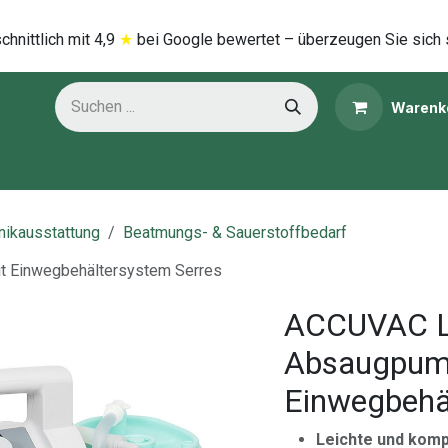
hnittlich mi​t
4,9
★
bei Google bewertet – überzeugen Sie sich 
Warenk
ns
Kategorien
inikausstattung
Beatmungs- & Sauerstoffbedarf
t Einwegbehältersystem Serres
ACCUVAC Li
Absaugpum
Einwegbehä
Leichte und komp