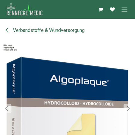
Zum Inhalt springen
Verbandstoffe & Wundversorgung