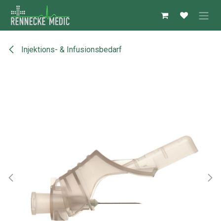
Zum Inhalt springen
Injektions- & Infusionsbedarf