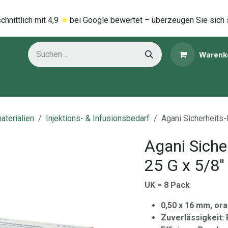
hnittlich mi​t
4,9
★
bei Google bewertet – überzeugen Sie sich 
Warenk
ns
Kategorien
aterialien
Injektions- & Infusionsbedarf
Agani Sicherheits-I
Agani Siche
25 G x 5/8''
UK = 8 Pack
0,50 x 16 mm, or
Zuverlässigkeit: 