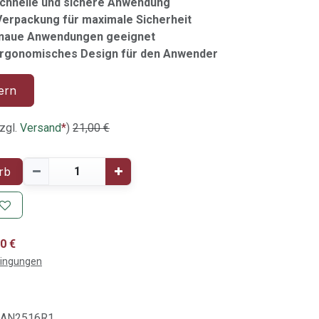
 schnelle und sichere Anwendung
 Verpackung für maximale Sicherheit
genaue Anwendungen geeignet
ergonomisches Design für den Anwender
ern
zgl.
Versand
*
)
21,00
€
rb
0 €
dingungen
SAN2516R1