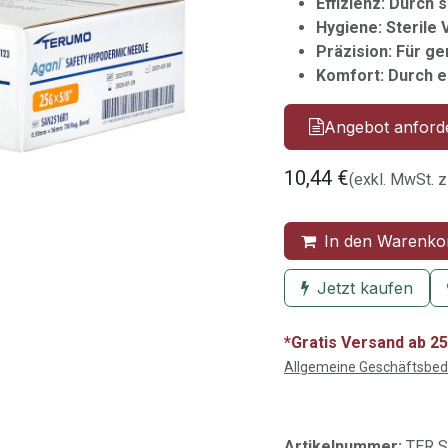
Effizienz: Durch
Hygiene: Sterile
Präzision: Für 
Komfort: Durch 
Angebot anford
10,44
€
(exkl. MwSt. z
In den Warenko
Jetzt kaufen
*Gratis Versand ab 25
Allgemeine Geschäftsbe
Artikelnummer:
TER 