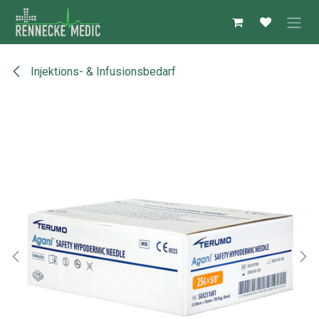
Zum Inhalt springen
Injektions- & Infusionsbedarf