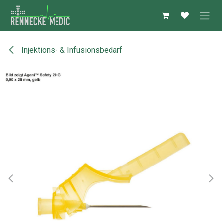
Zum Inhalt springen
Injektions- & Infusionsbedarf