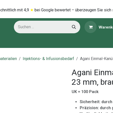
hnittlich mi​t
4,9
★
bei Google bewertet – überzeugen Sie sich 
Warenk
ns
Kategorien
aterialien
Injektions- & Infusionsbedarf
Agani Einmal-Kanül
Agani Einma
23 mm, brau
UK = 100 Pack
Sicherheit: durch
Präzision: durc