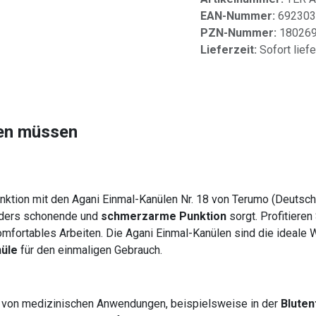
EAN-Nummer:
692303
PZN-Nummer:
18026
Lieferzeit:
Sofort lief
sen müssen
unktion mit den Agani Einmal-Kanülen Nr. 18 von Terumo (Deuts
nders schonende und
schmerzarme Punktion
sorgt. Profitiere
omfortables Arbeiten. Die Agani Einmal-Kanülen sind die ideale 
nüle
für den einmaligen Gebrauch.
ahl von medizinischen Anwendungen, beispielsweise in der
Blute