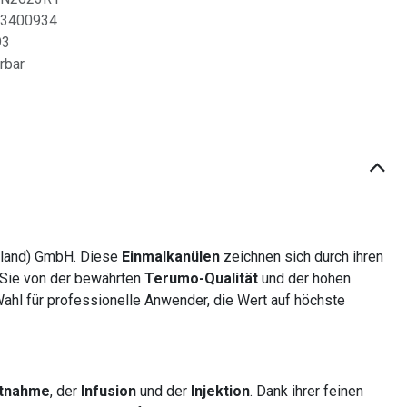
3400934
93
erbar
chland) GmbH. Diese
Einmalkanülen
zeichnen sich durch ihren
n Sie von der bewährten
Terumo-Qualität
und der hohen
Wahl für professionelle Anwender, die Wert auf höchste
ntnahme
, der
Infusion
und der
Injektion
. Dank ihrer feinen