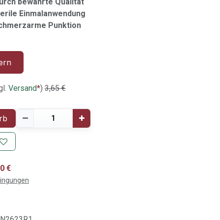
durch bewährte Qualität
terile Einmalanwendung
schmerzarme Punktion
ern
gl.
Versand
*
)
3,65
€
rb
0 €
dingungen
AN2623R1