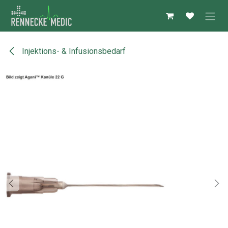
Zum Inhalt springen
Injektions- & Infusionsbedarf