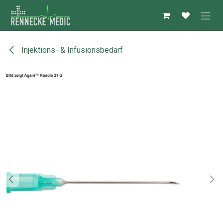
Zum Inhalt springen
Injektions- & Infusionsbedarf