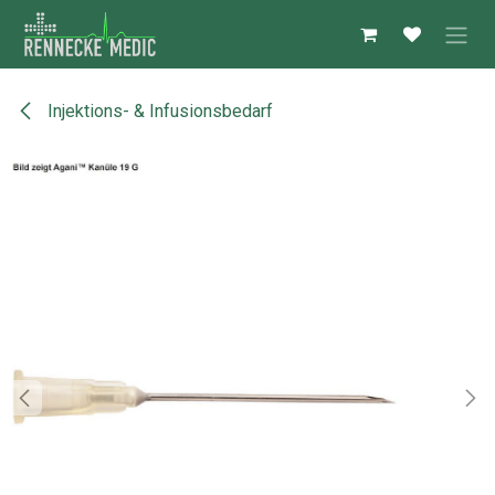
Zum Inhalt springen
Injektions- & Infusionsbedarf