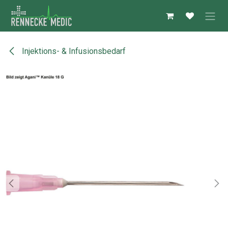
Zum Inhalt springen
Injektions- & Infusionsbedarf