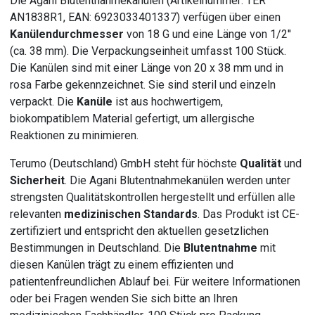
Die Agani Blutentnahmekanülen (Artikelnummer: TER
AN1838R1, EAN: 6923033401337) verfügen über einen
Kanülendurchmesser
von 18 G und eine Länge von 1/2''
(ca. 38 mm). Die Verpackungseinheit umfasst 100 Stück.
Die Kanülen sind mit einer Länge von 20 x 38 mm und in
rosa Farbe gekennzeichnet. Sie sind steril und einzeln
verpackt. Die
Kanüle
ist aus hochwertigem,
biokompatiblem Material gefertigt, um allergische
Reaktionen zu minimieren.
Terumo (Deutschland) GmbH steht für höchste
Qualität
und
Sicherheit
. Die Agani Blutentnahmekanülen werden unter
strengsten Qualitätskontrollen hergestellt und erfüllen alle
relevanten
medizinischen Standards
. Das Produkt ist CE-
zertifiziert und entspricht den aktuellen gesetzlichen
Bestimmungen in Deutschland. Die
Blutentnahme
mit
diesen Kanülen trägt zu einem effizienten und
patientenfreundlichen Ablauf bei. Für weitere Informationen
oder bei Fragen wenden Sie sich bitte an Ihren