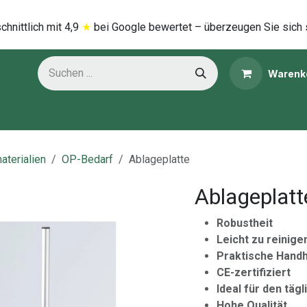
hnittlich mi​t
4,9
★
bei Google bewertet – überzeugen Sie sich 
Warenk
ns
Kategorien
aterialien
OP-Bedarf
Ablageplatte
Ablageplatt
Robustheit
Leicht zu reinige
Praktische Hand
CE-zertifiziert
Ideal für den täg
Hohe Qualität