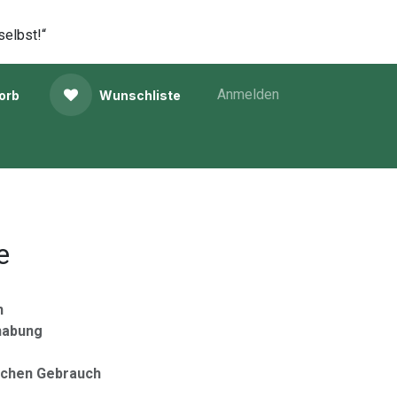
selbst!“
Anmelden
orb
Wunschliste
e
n
habung
lichen Gebrauch