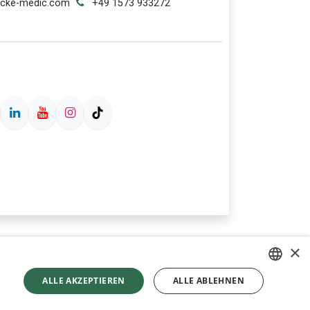
ecke-medic.com
+49 1573 933272
×
ALLE AKZEPTIEREN
ALLE ABLEHNEN
GERMAN
tzt durch
- Die #1
Open-Source-E-Commerce