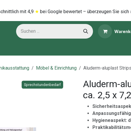
hnittlich mi​t
4,9
★
bei Google bewertet – überzeugen Sie sich 
Warenk
ns
Kategorien
inikausstattung
Möbel & Einrichtung
Aluderm-aluplast Strips 
Aluderm-alu
Sprechstundenbedarf
Sprechstundenbedarf
ca. 2,5 x 7,
Sicherheitsaspek
Anpassungsfähigk
Hygieneaspekt: 
Praktikabilitäts