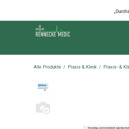
Zum Inhalt springen
„Durchsc
Shop
Kontakt
Kurse
Über u
Alle Produkte
Praxis & Klinik
Praxis- & Kl