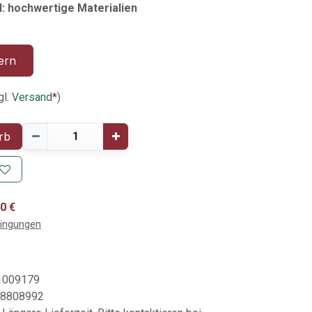
: hochwertige Materialien
ern
gl.
Versand
*
)
rb
0 €
dingungen
1009179
8808992