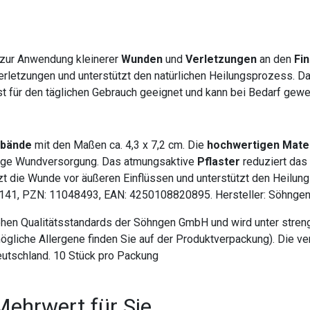
 zur Anwendung kleinerer
Wunden
und
Verletzungen
an den
Fi
rletzungen und unterstützt den natürlichen Heilungsprozess. Da
st für den täglichen Gebrauch geeignet und kann bei Bedarf gew
rbände
mit den Maßen ca. 4,3 x 7,2 cm. Die
hochwertigen Mater
sige Wundversorgung. Das atmungsaktive
Pflaster
reduziert das
t die Wunde vor äußeren Einflüssen und unterstützt den Heilung
141, PZN: 11048493, EAN: 4250108820895. Hersteller: Söhnge
hen Qualitätsstandards der Söhngen GmbH und wird unter streng
gliche Allergene finden Sie auf der Produktverpackung). Die ve
utschland. 10 Stück pro Packung
Mehrwert für Sie