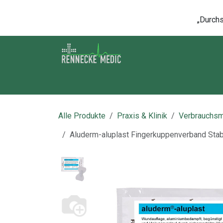
Zum Inhalt springen
„Durchsc
Shop
Kontakt
Kurse
Über u
Alle Produkte
Praxis & Klinik
Verbrauchsm
Aluderm-aluplast Fingerkuppenverband Stabil