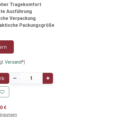
oher Tragekomfort
ste Ausführung
ische Verpackung
 praktische Packungsgröße
ern
gl.
Versand
*
)
rb
0 €
dingungen