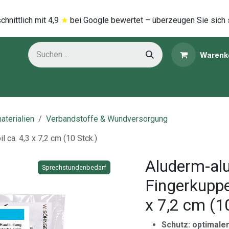
hnittlich mi​t
4,9
★
bei Google bewertet – überzeugen Sie sich 
Warenk
ns
Kategorien
aterialien
Verbandstoffe & Wundversorgung
 ca. 4,3 x 7,2 cm (10 Stck.)
Aluderm-alu
Sprechstundenbedarf
Sprechstundenbedarf
Fingerkuppe
x 7,2 cm (1
Schutz: optimale