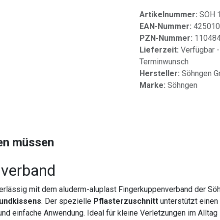
Artikelnummer:
SÖH 
EAN-Nummer:
425010
PZN-Nummer:
11048
Lieferzeit:
Verfügbar -
Terminwunsch
Hersteller:
Söhngen 
Marke:
Söhngen
sen müssen
nverband
verlässig mit dem aluderm-aluplast Fingerkuppenverband der Sö
undkissens
. Der spezielle
Pflasterzuschnitt
unterstützt einen
nd einfache Anwendung. Ideal für kleine Verletzungen im Alltag 