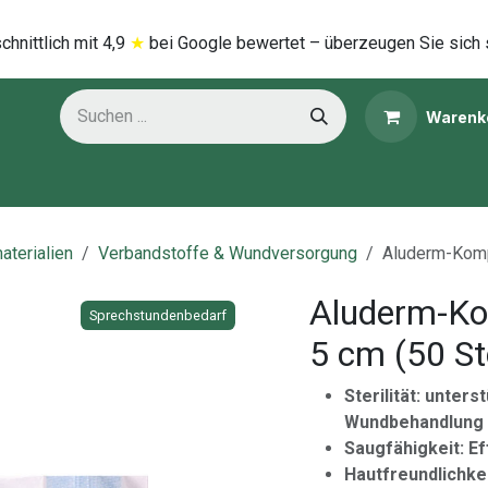
hnittlich mi​t
4,9
★
bei Google bewertet – überzeugen Sie sich 
Warenk
ns
Kategorien
aterialien
Verbandstoffe & Wundversorgung
Aluderm-Kompr
Aluderm-Kom
Sprechstundenbedarf
5 cm (50 St
Sterilität: unter
Wundbehandlung
Saugfähigkeit: E
Hautfreundlichke