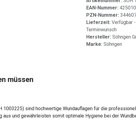
Artikelnummer:
SÖH 
EAN-Nummer:
425010
PZN-Nummer:
34460
Lieferzeit:
Verfügbar -
Terminwunsch
Hersteller:
Söhngen 
Marke:
Söhngen
sen müssen
H 1003225) sind hochwertige Wundauflagen für die professionel
kung aus und gewährleisten somit optimale Hygiene bei der Wund