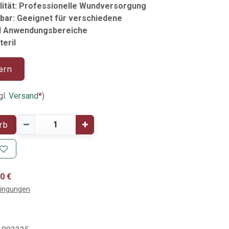
ität: Professionelle Wundversorgung
zbar: Geeignet für verschiedene
d Anwendungsbereiche
teril
ern
gl.
Versand
*
)
rb
0 €
dingungen