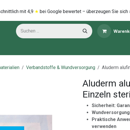
hnittlich mi​t
4,9
★
bei Google bewertet – überzeugen Sie sich 
Warenk
ns
Kategorien
aterialien
Verbandstoffe & Wundversorgung
Aluderm alufi
Aluderm alu
Einzeln steri
Sicherheit: Garan
Wundversorgung:
Praktische Anwen
verwenden