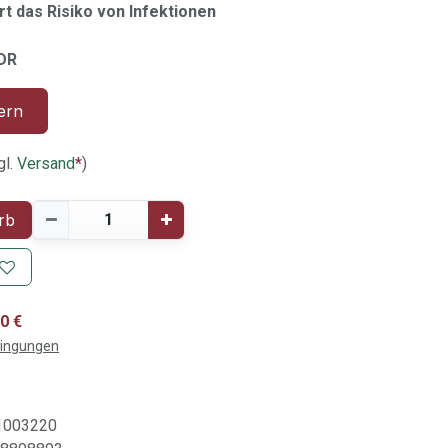
t das Risiko von Infektionen
MDR
ern
gl.
Versand
*
)
rb
0 €
dingungen
1003220