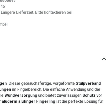
8808893
346
 Längere Lieferzeit. Bitte kontaktieren bei
GmbH
ngen
. Dieser gebrauchsfertige, vorgeformte
Stülpverband
lungen
im Fingerbereich. Die einfache Anwendung und der
ale
Wundversorgung
und bietet zuverlässigen
Schutz
vor
r
aluderm alufinger Fingerling
ist die perfekte Lösung für