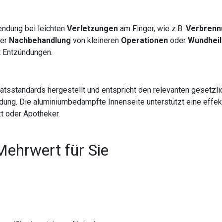
endung bei leichten
Verletzungen
am Finger, wie z.B.
Verbrenn
der
Nachbehandlung
von kleineren
Operationen
oder
Wundhei
t Entzündungen.
tätsstandards hergestellt und entspricht den relevanten geset
ndung. Die aluminiumbedampfte Innenseite unterstützt eine effe
t oder Apotheker.
Mehrwert für Sie