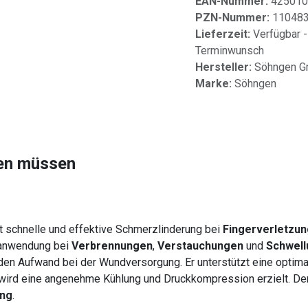
EAN-Nummer:
425010
PZN-Nummer:
11048
Lieferzeit:
Verfügbar -
Terminwunsch
Hersteller:
Söhngen 
Marke:
Söhngen
sen müssen
schnelle und effektive Schmerzlinderung bei
Fingerverletzu
e anwendung bei
Verbrennungen
,
Verstauchungen
und
Schwel
den Aufwand bei der Wundversorgung. Er unterstützt eine optim
wird eine angenehme Kühlung und Druckkompression erzielt. De
ng
.