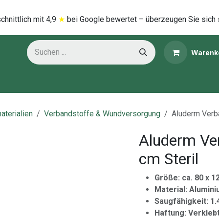
hnittlich mi​t
4,9
★
bei Google bewertet – überzeugen Sie sich 
Warenk
ns
Kategorien
aterialien
Verbandstoffe & Wundversorgung
Aluderm Verba
Aluderm Ve
cm Steril
Größe: ca. 80 x 1
Material: Alumi
Saugfähigkeit: 1.
Haftung: Verkleb