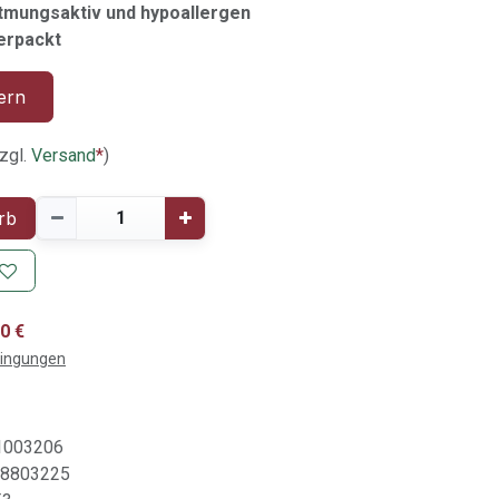
tmungsaktiv und hypoallergen
verpackt
ern
zgl.
Versand
*
)
rb
0 €
dingungen
1003206
8803225