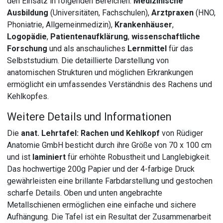
den Einsatz in folgenden Bereichen:
Medizinische
Ausbildung
(Universitäten, Fachschulen),
Arztpraxen
(HNO,
Phoniatrie, Allgemeinmedizin),
Krankenhäuser
,
Logopädie
,
Patientenaufklärung
,
wissenschaftliche
Forschung
und als anschauliches
Lernmittel
für das
Selbststudium. Die detaillierte Darstellung von
anatomischen Strukturen und möglichen Erkrankungen
ermöglicht ein umfassendes Verständnis des Rachens und
Kehlkopfes.
Weitere Details und Informationen
Die
anat. Lehrtafel: Rachen und Kehlkopf
von Rüdiger
Anatomie GmbH besticht durch ihre Größe von 70 x 100 cm
und ist
laminiert
für erhöhte Robustheit und Langlebigkeit.
Das hochwertige 200g Papier und der 4-farbige Druck
gewährleisten eine brillante Farbdarstellung und gestochen
scharfe Details. Oben und unten angebrachte
Metallschienen ermöglichen eine einfache und sichere
Aufhängung. Die Tafel ist ein Resultat der Zusammenarbeit