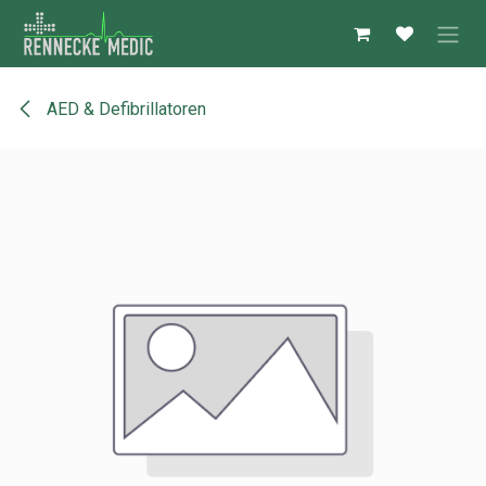
Zum Inhalt springen
AED & Defibrillatoren