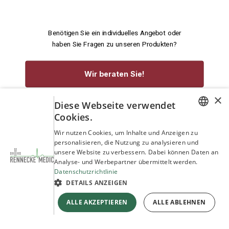
Benötigen Sie ein individuelles Angebot oder
haben Sie Fragen zu unseren Produkten?
Wir beraten Sie!
×
Diese Webseite verwendet
service@rennecke-medic.com
+49 1573 933272
Cookies.
GERMAN
Wir nutzen Cookies, um Inhalte und Anzeigen zu
personalisieren, die Nutzung zu analysieren und
ENGLISH
unsere Website zu verbessern. Dabei können Daten an
Analyse- und Werbepartner übermittelt werden.
Datenschutzrichtlinie
DETAILS ANZEIGEN
ALLE AKZEPTIEREN
ALLE ABLEHNEN