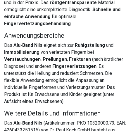
und in der Praxis. Das
röntgentransparente
Material
ermöglicht eine unkomplizierte Diagnostik.
Schnelle und
einfache Anwendung
für optimale
Fingerverletzungsbehandlung
.
Anwendungsbereiche
Das
Alu-Band Nils
eignet sich zur
Ruhigstellung
und
Immobilisierung
von verletzten Fingern bei
Verstauchungen
,
Prellungen
,
Frakturen
(nach ärztlicher
Diagnose) und anderen
Fingerverletzungen
. Es
unterstützt die Heilung und reduziert Schmerzen. Die
flexible Anwendung ermöglicht die Anpassung an
individuelle Fingerformen und Verletzungsmuster. Das
Produkt ist für Erwachsene und Kinder geeignet (unter
Aufsicht eines Erwachsenen).
Weitere Details und Informationen
Das
Alu-Band Nils
(Artikelnummer: PKO 10320000.73, EAN:
4260433251516) von Dr. Paul Koch GmbH besteht aus