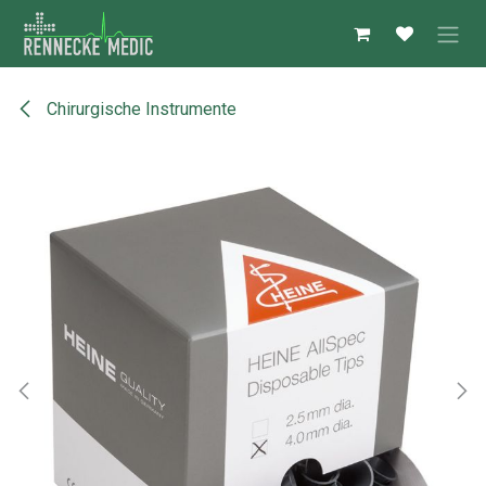
Zum Inhalt springen
Chirurgische Instrumente