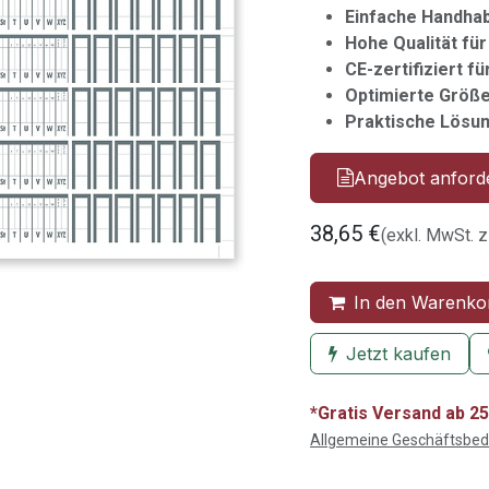
Einfache Handha
Hohe Qualität für
CE-zertifiziert f
Optimierte Größe
Praktische Lösun
Angebot anford
38,65
€
(exkl. MwSt. z
In den Warenko
Jetzt kaufen
*Gratis Versand ab 25
Allgemeine Geschäftsbe