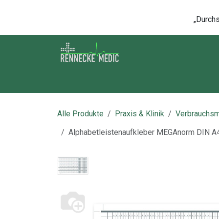
Zum Inhalt springen
„Durchsc
Shop
Kontakt
Kurse
Über u
Alle Produkte
Praxis & Klinik
Verbrauchsm
Alphabetleistenaufkleber MEGAnorm DIN A4 