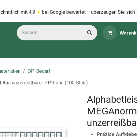
hnittlich mi​t
4,9
★
bei Google bewertet – überzeugen Sie sich 
Warenk
ns
Kategorien
aterialien
OP-Bedarf
Aus unzerreißbarer PP-Folie (100 Stck.)
Alphabetlei
MEGAnorm 
unzerreißba
Präzise Aufkleber