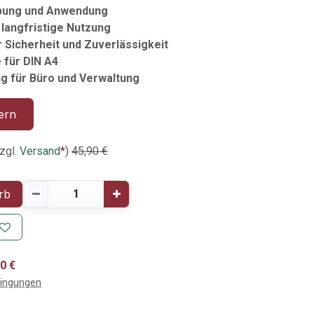
bung und Anwendung
 langfristige Nutzung
ür Sicherheit und Zuverlässigkeit
 für DIN A4
g für Büro und Verwaltung
ern
zgl.
Versand
*
)
45,90
€
rb
0 €
dingungen