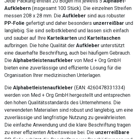
Jede Packung enthält 20 Bogen mit jeweils 5
Alphabet-
Aufklebern
(insgesamt 100 Stück). Die einzelnen Streifen
messen 208 x 28 mm. Die
Aufkleber
sind aus robuster
PP-Folie
gefertigt und daher besonders
unzerreißbar
und
langlebig. Sie sind selbstklebend und lassen sich einfach
und sauber auf Ihre
Karteikarten
und
Karteitaschen
aufbringen. Die hohe Qualität der
Aufkleber
unterstützt
eine dauerhafte Beschriftung, auch bei häufigem Gebrauch.
Die
Alphabetleistenaufkleber
von Med + Org GmbH
bieten eine zuverlässige und effiziente Lösung für die
Organisation Ihrer medizinischen Unterlagen.
Die
Alphabetleistenaufkleber
(EAN: 4260478331334)
werden von Med + Org GmbH hergestellt und entsprechen
den hohen Qualitätsstandards des Unternehmens. Die
verwendeten Materialien sind robust und langlebig, um eine
zuverlässige und langfristige Nutzung zu gewährleisten.
Die einfache Anwendung und die klare Beschriftung tragen
zu einer effizienten Arbeitsweise bei. Die
unzerreißbare