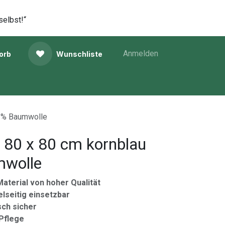
selbst!“
Anmelden
orb
Wunschliste
0 % Baumwolle
 80 x 80 cm kornblau
mwolle
aterial von hoher Qualität
ielseitig einsetzbar
sch sicher
 Pflege