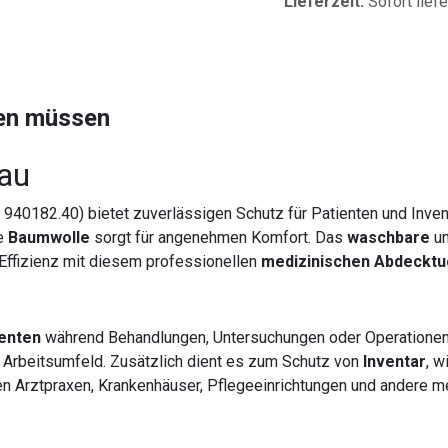
Lieferzeit:
Sofort lief
sen müssen
lau
940182.40) bietet zuverlässigen Schutz für Patienten und Inven
ge
Baumwolle
sorgt für angenehmen Komfort. Das
waschbare
u
 Effizienz mit diesem professionellen
medizinischen Abdecktu
enten
während Behandlungen, Untersuchungen oder Operationen.
 Arbeitsumfeld. Zusätzlich dient es zum Schutz von
Inventar
, w
en Arztpraxen, Krankenhäuser, Pflegeeinrichtungen und andere me