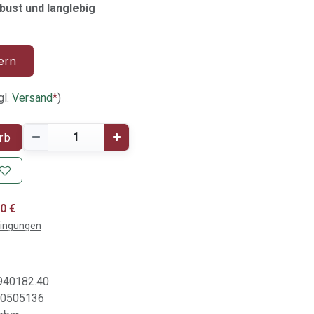
bust und langlebig
ern
gl.
Versand
*
)
rb
0 €
dingungen
940182.40
0505136