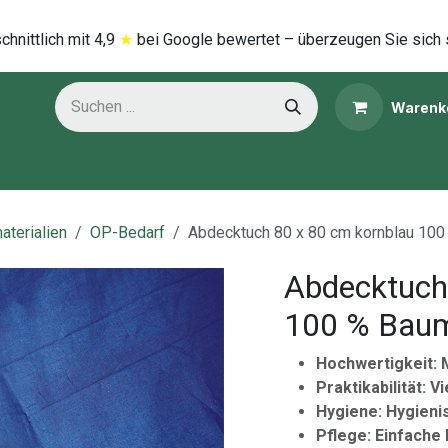
hnittlich mi​t
4,9
★
bei Google bewertet – überzeugen Sie sich 
Warenk
ns
Kategorien
aterialien
OP-Bedarf
Abdecktuch 80 x 80 cm kornblau 10
Abdecktuch
100 % Bau
Hochwertigkeit: M
Praktikabilität: V
Hygiene: Hygieni
Pflege: Einfache