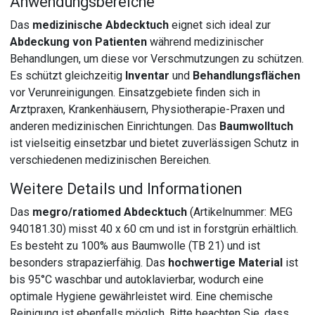
Anwendungsbereiche
Das
medizinische Abdecktuch
eignet sich ideal zur
Abdeckung von Patienten
während medizinischer
Behandlungen, um diese vor Verschmutzungen zu schützen.
Es schützt gleichzeitig
Inventar
und
Behandlungsflächen
vor Verunreinigungen. Einsatzgebiete finden sich in
Arztpraxen, Krankenhäusern, Physiotherapie-Praxen und
anderen medizinischen Einrichtungen. Das
Baumwolltuch
ist vielseitig einsetzbar und bietet zuverlässigen Schutz in
verschiedenen medizinischen Bereichen.
Weitere Details und Informationen
Das
megro/ratiomed Abdecktuch
(Artikelnummer: MEG
940181.30) misst 40 x 60 cm und ist in forstgrün erhältlich.
Es besteht zu 100% aus Baumwolle (TB 21) und ist
besonders strapazierfähig. Das
hochwertige Material
ist
bis 95°C waschbar und autoklavierbar, wodurch eine
optimale Hygiene gewährleistet wird. Eine chemische
Reinigung ist ebenfalls möglich. Bitte beachten Sie, dass