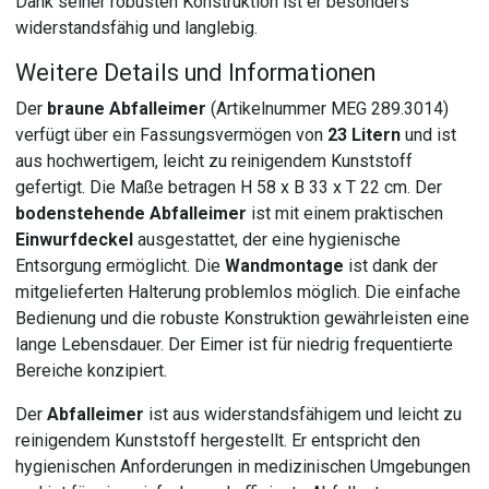
Dank seiner robusten Konstruktion ist er besonders
widerstandsfähig und langlebig.
Weitere Details und Informationen
Der
braune Abfalleimer
(Artikelnummer MEG 289.3014)
verfügt über ein Fassungsvermögen von
23 Litern
und ist
aus hochwertigem, leicht zu reinigendem Kunststoff
gefertigt. Die Maße betragen H 58 x B 33 x T 22 cm. Der
bodenstehende Abfalleimer
ist mit einem praktischen
Einwurfdeckel
ausgestattet, der eine hygienische
Entsorgung ermöglicht. Die
Wandmontage
ist dank der
mitgelieferten Halterung problemlos möglich. Die einfache
Bedienung und die robuste Konstruktion gewährleisten eine
lange Lebensdauer. Der Eimer ist für niedrig frequentierte
Bereiche konzipiert.
Der
Abfalleimer
ist aus widerstandsfähigem und leicht zu
reinigendem Kunststoff hergestellt. Er entspricht den
hygienischen Anforderungen in medizinischen Umgebungen