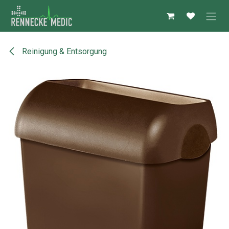
Zum Inhalt springen
Reinigung & Entsorgung