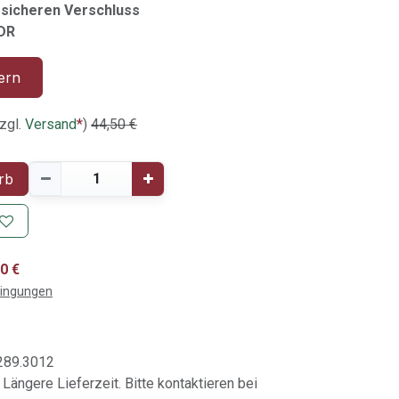
h sicheren Verschluss
MDR
ern
zgl.
Versand
*
)
44,50
€
rb
0 €
dingungen
289.3012
 Längere Lieferzeit. Bitte kontaktieren bei