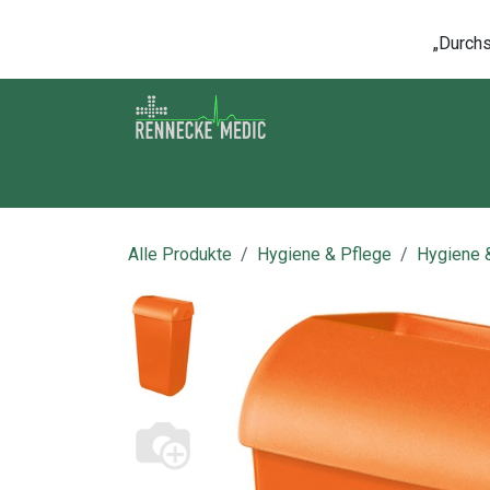
Zum Inhalt springen
„Durchsc
Shop
Kontakt
Kurse
Über u
Alle Produkte
Hygiene & Pflege
Hygiene 