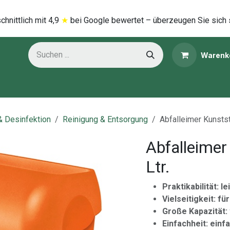
hnittlich mi​t
4,9
★
bei Google bewertet – überzeugen Sie sich 
Warenk
ns
Kategorien
& Desinfektion
Reinigung & Entsorgung
Abfalleimer Kunstst
Abfalleimer
Ltr.
Praktikabilität: l
Vielseitigkeit: 
Große Kapazität: v
Einfachheit: ei