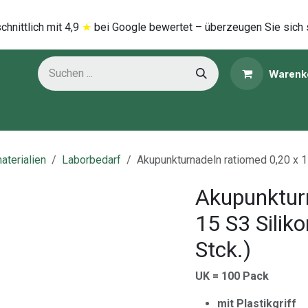
hnittlich mi​t
4,9
★
bei Google bewertet – überzeugen Sie sich 
Warenk
ns
Kategorien
aterialien
Laborbedarf
Akupunkturnadeln ratiomed 0,20 x 1
Akupunkturn
15 S3 Silik
Stck.)
UK = 100 Pack
mit Plastikgriff