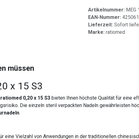
Artikelnummer:
MEG 
EAN-Nummer:
425061
Lieferzeit:
Sofort lief
Marke:
ratiomed
sen müssen
20 x 15 S3
ratiomed 0,20 x 15 S3
bieten Ihnen höchste Qualität für eine e
ngsrisiko. Die einzeln steril verpackten Nadeln gewährleisten hö
urnadeln
.
ür eine Vielzahl von Anwendungen in der traditionellen chinesis