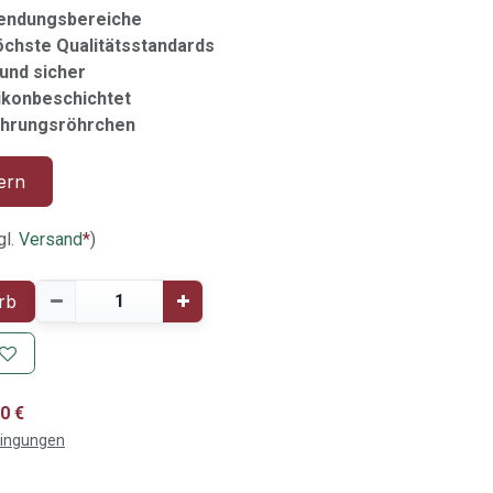
endungsbereiche
 höchste Qualitätsstandards
 und sicher
likonbeschichtet
ührungsröhrchen
ern
gl.
Versand
*
)
rb
0 €
dingungen