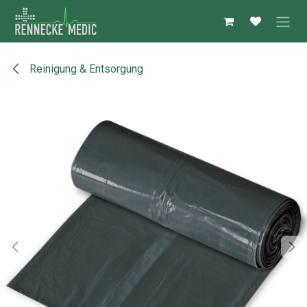
Zum Inhalt springen
Reinigung & Entsorgung