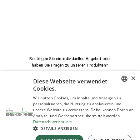
×
Benötigen Sie ein individuelles Angebot oder
Diese Webseite verwendet
haben Sie Fragen zu unseren Produkten?
Cookies.
GERMAN
Wir nutzen Cookies, um Inhalte und Anzeigen zu
personalisieren, die Nutzung zu analysieren und
Wir beraten Sie!
ENGLISH
unsere Website zu verbessern. Dabei können Daten an
Analyse- und Werbepartner übermittelt werden.
Datenschutzrichtlinie
service@rennecke-medic.com
+49 1573 933272
DETAILS ANZEIGEN