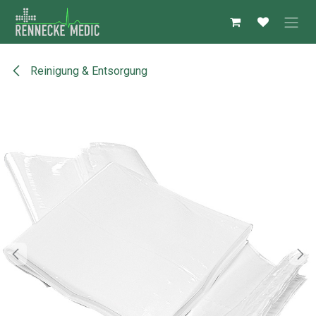
Zum Inhalt springen
Reinigung & Entsorgung