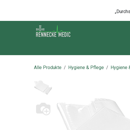
Zum Inhalt springen
„Durchsc
Shop
Kontakt
Kurse
Über u
Alle Produkte
Hygiene & Pflege
Hygiene 