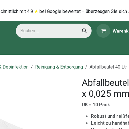
hnittlich mi​t
4,9
★
bei Google bewertet – überzeugen Sie sich 
Warenk
ns
Kategorien
& Desinfektion
Reinigung & Entsorgung
Abfallbeutel 40 Ltr
Abfallbeute
x 0,025 mm 
UK = 10 Pack
Robust und reißf
Leicht zu handha