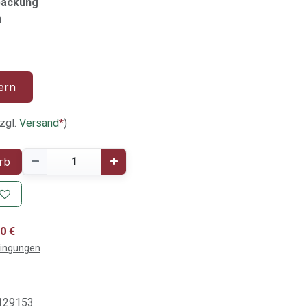
packung
h
ern
zgl.
Versand
*
)
rb
0 €
dingungen
129153