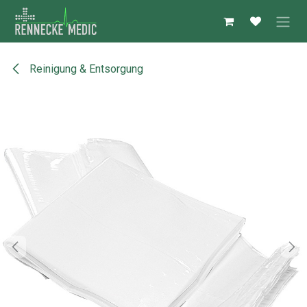
Zum Inhalt springen
Reinigung & Entsorgung