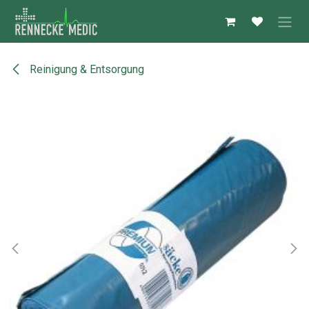
Zum Inhalt springen
Reinigung & Entsorgung