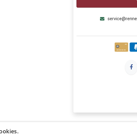
service@renn
ookies.