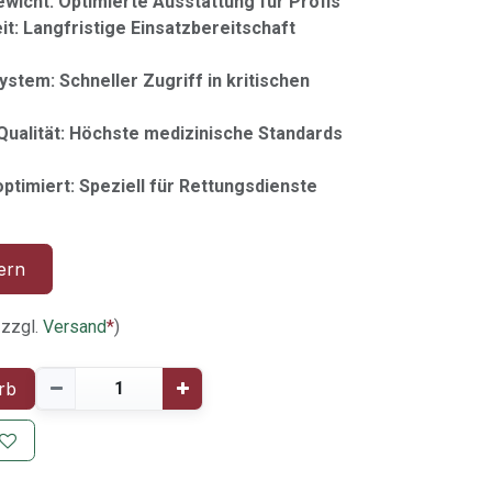
wicht: Optimierte Ausstattung für Profis
it: Langfristige Einsatzbereitschaft
stem: Schneller Zugriff in kritischen
 Qualität: Höchste medizinische Standards
ptimiert: Speziell für Rettungsdienste
ern
 zzgl.
Versand
*
)
rb