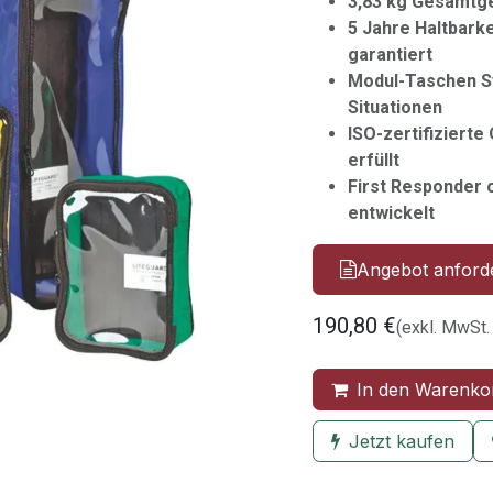
3,83 kg Gesamtge
5 Jahre Haltbarke
garantiert
Modul-Taschen Sy
Situationen
ISO-zertifizierte
erfüllt
First Responder o
entwickelt
Angebot anford
190,80
€
(exkl. MwSt.
In den Warenko
Jetzt kaufen