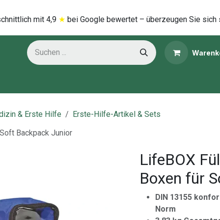
hnittlich mi​t
4,9
★
bei Google bewertet – überzeugen Sie sich 
Warenk
ns
Kategorien
izin & Erste Hilfe
Erste-Hilfe-Artikel & Sets
 Soft Backpack Junior
LifeBOX Fü
Boxen für S
DIN 13155 konfor
Norm