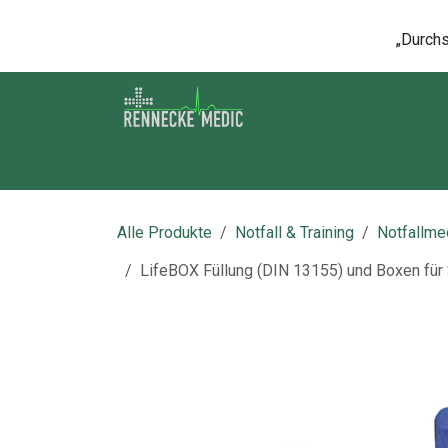
Zum Inhalt springen
„Durchsc
Shop
Kontakt
Kurse
Über u
Alle Produkte
Notfall & Training
Notfallmed
LifeBOX Füllung (DIN 13155) und Boxen für