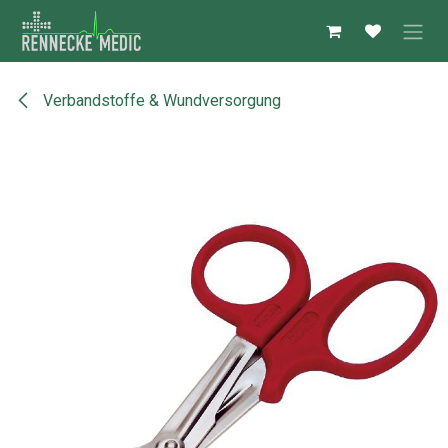
Zum Inhalt springen
Verbandstoffe & Wundversorgung