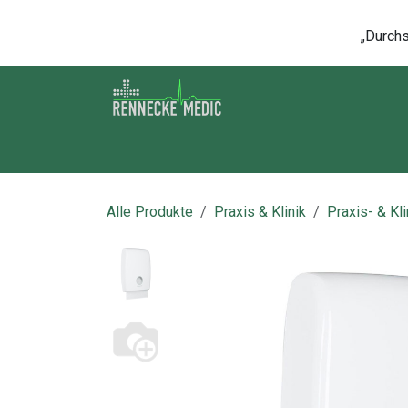
Zum Inhalt springen
„Durchsc
Shop
Kontakt
Kurse
Über u
Alle Produkte
Praxis & Klinik
Praxis- & Kl