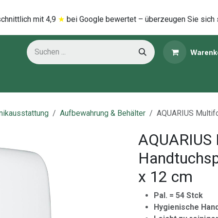
hnittlich mi​t
4,9
★
bei Google bewertet – überzeugen Sie sich 
Warenk
ns
Kategorien
inikausstattung
Aufbewahrung & Behälter
AQUARIUS Multifo
AQUARIUS M
Handtuchspe
x 12 cm
Pal. = 54 Stck
Hygienische Han