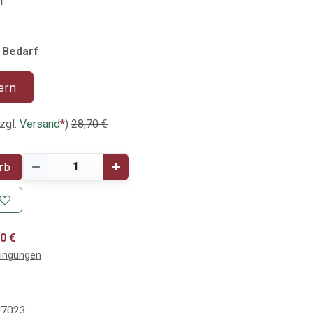
n
n Bedarf
ern
zgl.
Versand
*
)
28,70
€
rb
0 €
dingungen
U7023