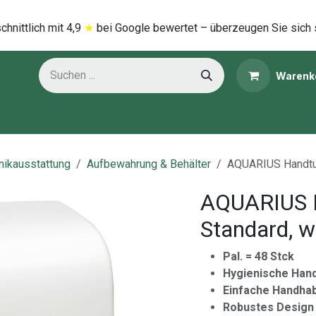
hnittlich mi​t
4,9
★
bei Google bewertet – überzeugen Sie sich 
Warenk
ns
Kategorien
inikausstattung
Aufbewahrung & Behälter
AQUARIUS Handtuc
AQUARIUS H
Standard, w
Pal. = 48 Stck
Hygienische Han
Einfache Handha
Robustes Design