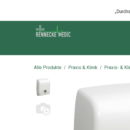
Zum Inhalt springen
„Durchsc
Shop
Kontakt
Kurse
Über u
Alle Produkte
Praxis & Klinik
Praxis- & Kl