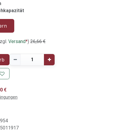
n
hkapazität
ern
zgl.
Versand
*
)
26,66
€
rb
0 €
dingungen
6954
5011917