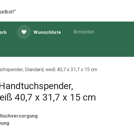
selbst!“
Anmelden
orb
Wunschliste
hspender, Standard, weiß 40,7 x 31,7 x 15 cm
andtuchspender,
eiß 40,7 x 31,7 x 15 cm
dtuchversorgung
bung